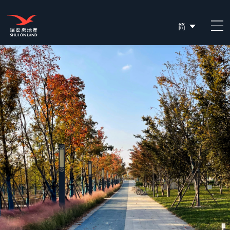
简
EN
繁