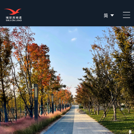
简
EN
繁