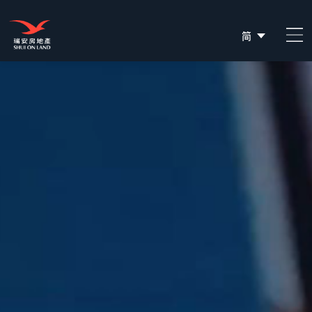
简
EN
繁