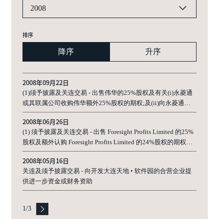
2008
排序
降序
升序
2008年09月22日
(1)须予披露及关连交易 - 出售伟华的25%股权及有关(i)永菱通
或其联属公司收购伟华额外25%股权的期权;及(ii)向永菱通或
其联属公司出让额外股东贷款的期权 (2)可能持续关连交易 - (a)
2008年06月26日
提供担保及收取贷款担保费用；(b)提供股东贷款
(1) 须予披露及关连交易 - 出售 Foresight Profits Limited 的25%
股权及额外认购 Foresight Profits Limited 的24%股权的期权；
及 (2) 可能关连交易 - 为 Foresight Profits Limited 及其附属公司
2008年05月16日
提供担保
关连及须予披露交易 - 向开发大连天地 • 软件园的合营企业提
供进一步资金或财务资助
1
/
3