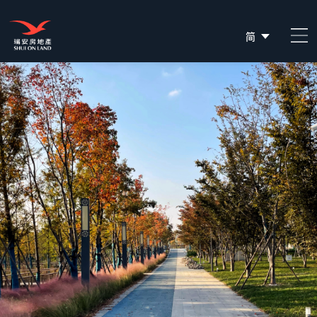
简
EN
繁