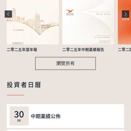
二零二五年度年報
二零二五年中期業績報告
二零二
瀏覽所有
投資者日曆
30
中期業績公佈
08