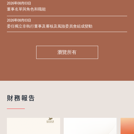
2026年08月03日
同意結果
董事名單與角色和職能
2026年08月03日
委任獨立非執行董事及審核及風險委員會組成變動
瀏覽所有
財務報告