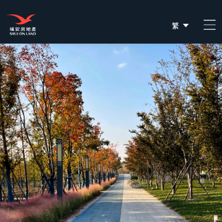
繁
简
EN