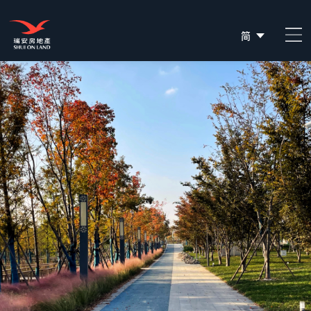
简
EN
繁