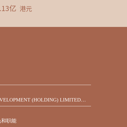
VELOPMENT (HOLDING) LIMITED发
之450,000,000美元9.75%优先票据
届满期限前收到的同意结果
色和职能