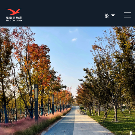
繁
简
EN