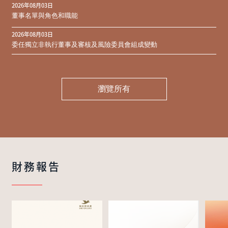
2026年08月03日
同意結果
董事名單與角色和職能
2026年08月03日
委任獨立非執行董事及審核及風險委員會組成變動
瀏覽所有
財務報告