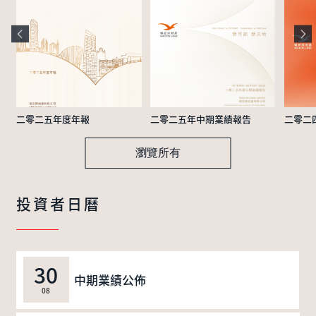
二零二五年度年報
二零二五年中期業績報告
二零二
瀏覽所有
投資者日曆
30
中期業績公佈
08