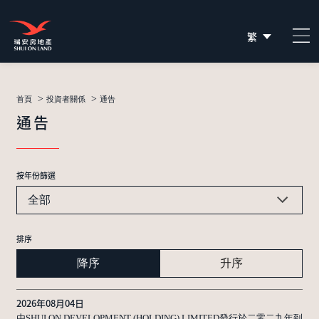
繁
简
EN
>
>
首頁
投資者關係
通告
通告
按年份篩選
全部
排序
降序
升序
2026年08月04日
由SHUI ON DEVELOPMENT (HOLDING) LIMITED發行於二零二九年到