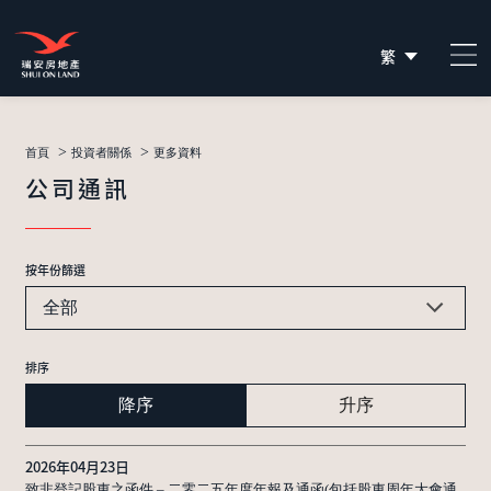
繁
简
EN
>
>
首頁
投資者關係
更多資料
公司通訊
按年份篩選
全部
排序
降序
升序
2026年04月23日
致非登記股東之函件 – 二零二五年度年報及通函(包括股東周年大會通