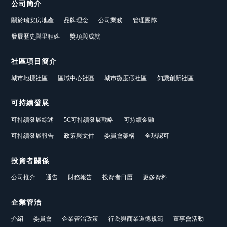
公司簡介
關於瑞安房地產
品牌理念
公司業務
管理團隊
發展歷史與里程碑
獎項與成就
社區項目簡介
城市地標社區
區域中心社區
城市微度假社區
知識創新社區
可持續發展
可持續發展綜述
5C可持續發展戰略
可持續金融
可持續發展報告
政策與文件
委員會架構
全球認可
投資者關係
公司推介
通告
財務報告
投資者日曆
更多資料
企業管治
介紹
委員會
企業管治政策
行為與商業道德規範
董事會活動