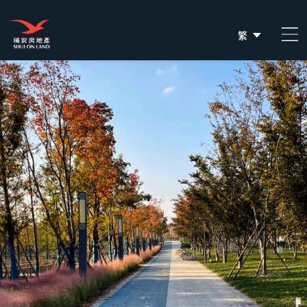
繁
简
EN