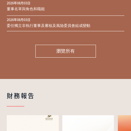
2026年08月03日
同意結果
董事名單與角色和職能
2026年08月03日
委任獨立非執行董事及審核及風險委員會組成變動
瀏覽所有
財務報告