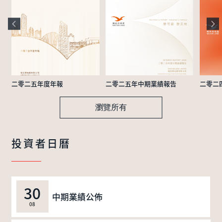
二零二五年度年報
二零二五年中期業績報告
二零二
瀏覽所有
投資者日曆
30
中期業績公佈
08