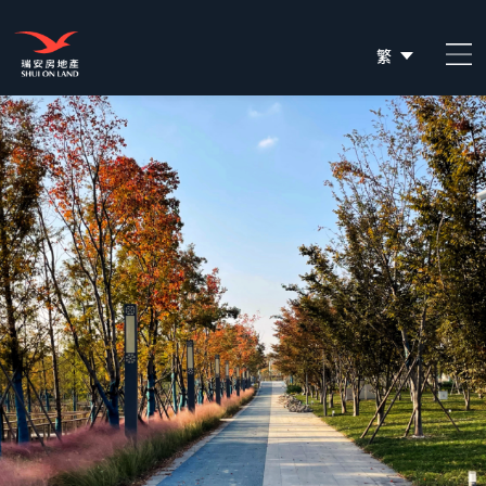
繁
简
EN