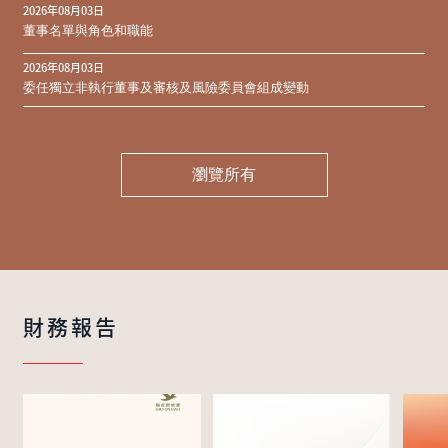
2026年08月03日
同意結果
董事名單與角色和職能
2026年08月03日
委任獨立非執行董事及審核及風險委員會組成變動
瀏覽所有
財務報告