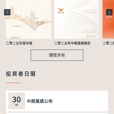
二零二五年度年報
二零二五年中期業績報告
二零二
瀏覽所有
投資者日曆
30
中期業績公佈
08