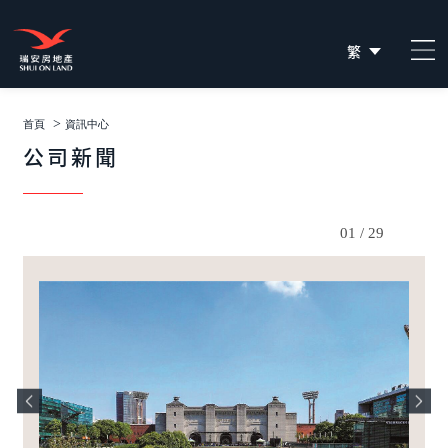
繁
简
EN
>
首頁
資訊中心
公司新聞
01
/
29