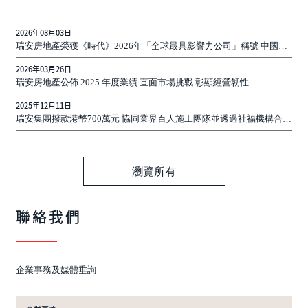
2026年08月03日
瑞安房地產榮獲《時代》2026年「全球最具影響力公司」稱號 中國首
家、亦是唯一獲此殊榮的房地產企業
2026年03月26日
瑞安房地產公佈 2025 年度業績 直面市場挑戰 彰顯經營韌性
2025年12月11日
瑞安集團撥款港幣700萬元 協同業界百人施工團隊並透過社福機構合作
支援受災居民安置服務工作
瀏覽所有
聯絡我們
企業事務及媒體垂詢