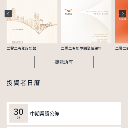
二零二五年度年報
二零二五年中期業績報告
二零二
瀏覽所有
投資者日曆
30
中期業績公佈
08