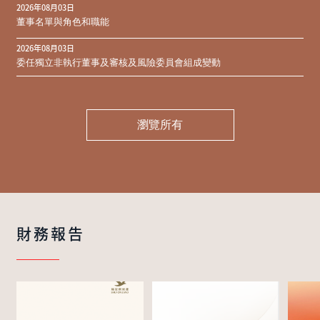
2026年08月03日
同意結果
董事名單與角色和職能
2026年08月03日
委任獨立非執行董事及審核及風險委員會組成變動
瀏覽所有
財務報告