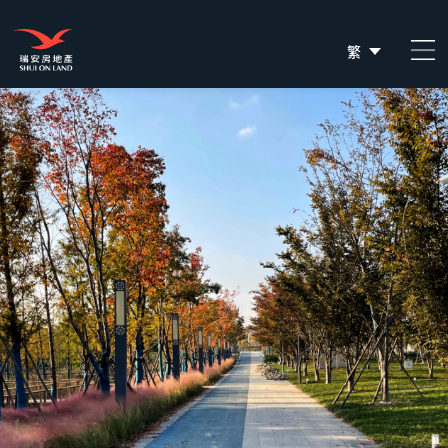
繁
简
EN