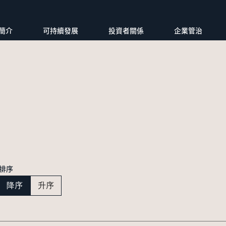
簡介
可持續發展
投資者關係
企業管治
排序
降序
升序