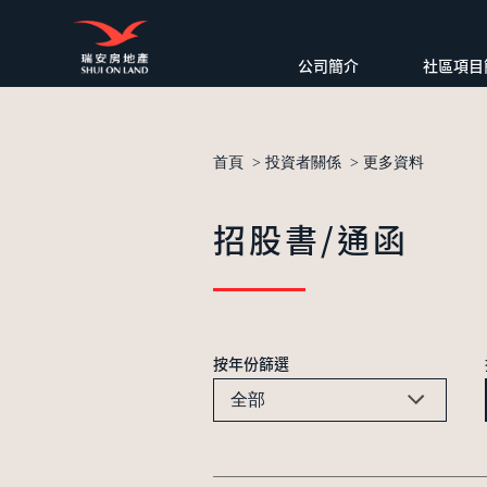
公司簡介
社區項目
首頁
>
投資者關係
>
更多資料
招股書/通函
按年份篩選
全部