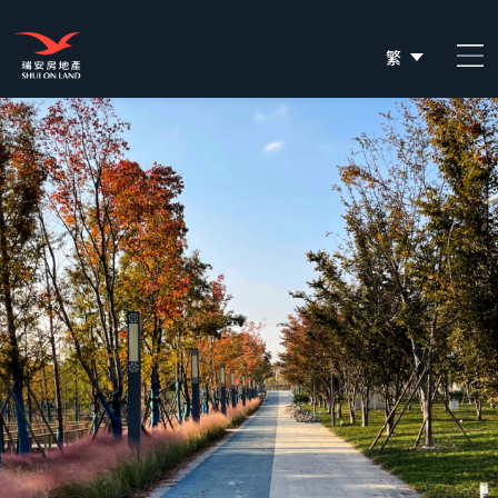
繁
简
EN