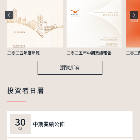
二零二五年度年報
二零二五年中期業績報告
二零二
瀏覽所有
投資者日曆
30
中期業績公佈
08