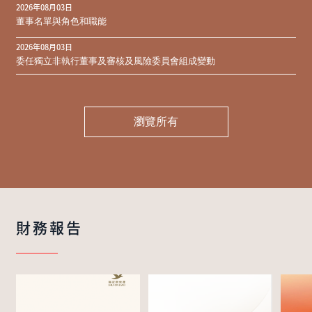
2026年08月03日
同意結果
董事名單與角色和職能
2026年08月03日
委任獨立非執行董事及審核及風險委員會組成變動
瀏覽所有
財務報告