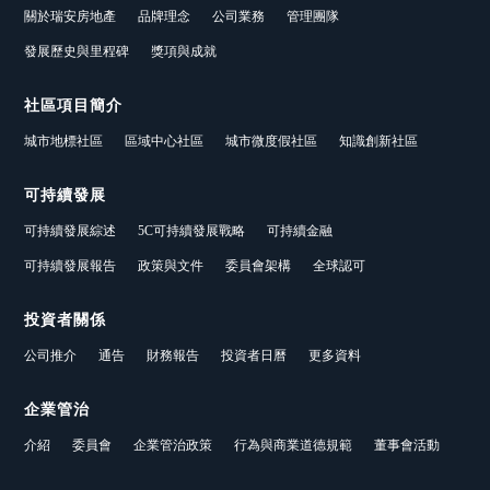
關於瑞安房地產
品牌理念
公司業務
管理團隊
發展歷史與里程碑
獎項與成就
社區項目簡介
城市地標社區
區域中心社區
城市微度假社區
知識創新社區
可持續發展
可持續發展綜述
5C可持續發展戰略
可持續金融
可持續發展報告
政策與文件
委員會架構
全球認可
投資者關係
公司推介
通告
財務報告
投資者日曆
更多資料
企業管治
介紹
委員會
企業管治政策
行為與商業道德規範
董事會活動