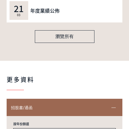
21
年度業績公佈
03
瀏覽所有
更多資料
招股書/通函
按年份篩選