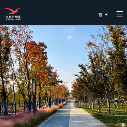
繁
简
EN