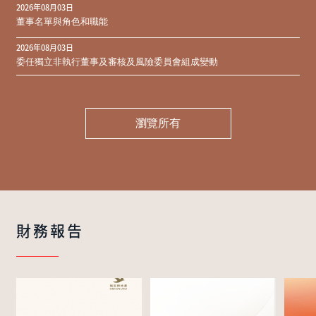
2026年08月03日
同意結果
董事名單與角色和職能
2026年08月03日
委任獨立非執行董事及審核及風險委員會組成變動
瀏覽所有
財務報告