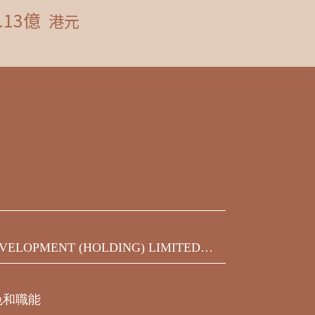
VELOPMENT (HOLDING) LIMITED發
之450,000,000美元9.75%優先票據
屆滿期限前收到的同意結果
色和職能