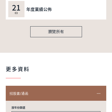
21
年度業績公佈
03
瀏覽所有
更多資料
招股書/通函
按年份篩選