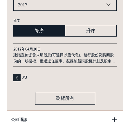
2017
排序
降序
升序
2017年04月20日
建議宣佈派發末期股息(可選擇以股代息)、發行股份及購回股
份的一般授權、重選退任董事、擬採納新購股權計劃及股東周
年大會通告
3
/
3
瀏覽所有
公司通訊