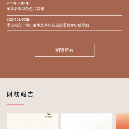
2026年08月03日
同意結果
董事名單與角色和職能
2026年08月03日
委任獨立非執行董事及審核及風險委員會組成變動
瀏覽所有
財務報告