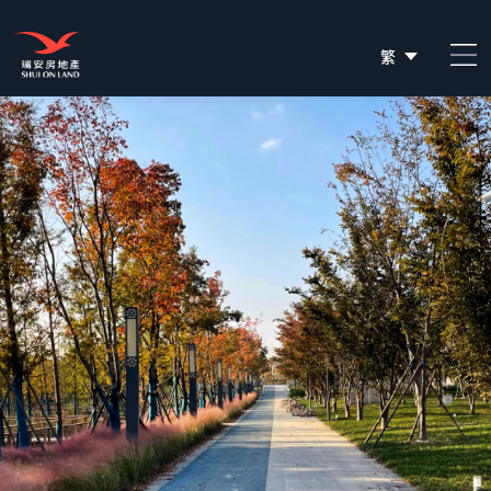
繁
简
EN