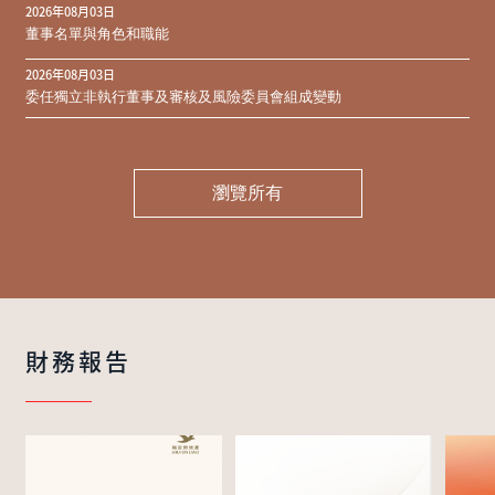
2026年08月03日
同意結果
董事名單與角色和職能
2026年08月03日
委任獨立非執行董事及審核及風險委員會組成變動
瀏覽所有
財務報告