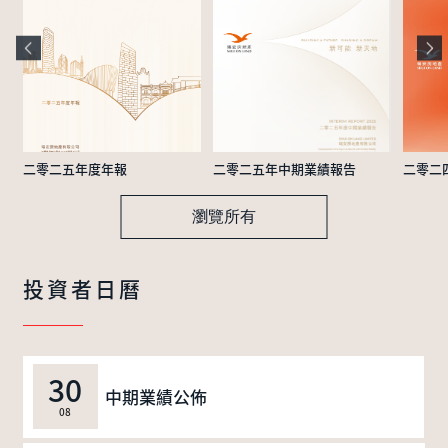
二零二五年度年報
二零二五年中期業績報告
二零二
瀏覽所有
投資者日曆
30
中期業績公佈
08