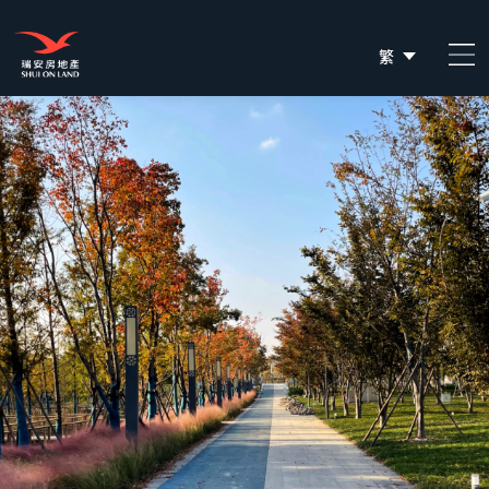
繁
简
EN