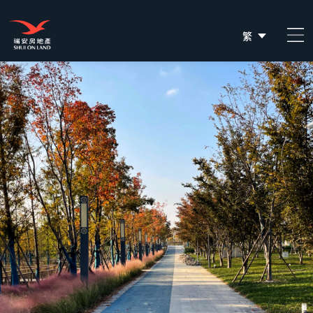
繁
简
EN