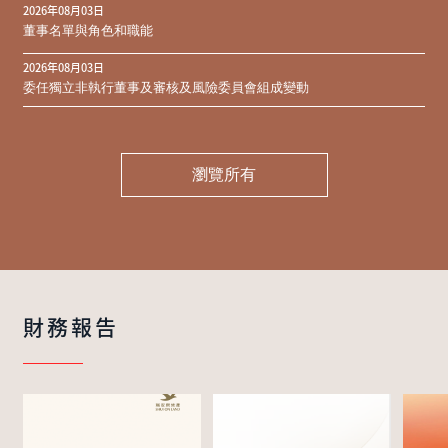
2026年08月03日
同意結果
董事名單與角色和職能
2026年08月03日
委任獨立非執行董事及審核及風險委員會組成變動
瀏覽所有
財務報告