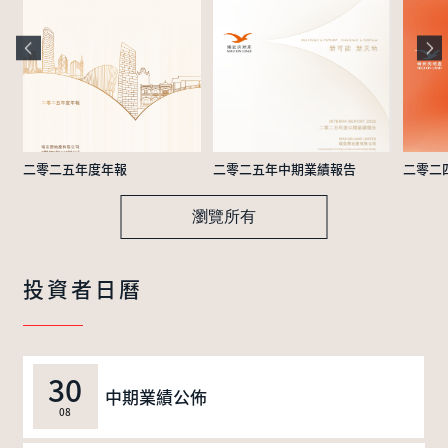
二零二五年度年報
二零二五年中期業績報告
二零二
瀏覽所有
投資者日曆
30
中期業績公佈
08