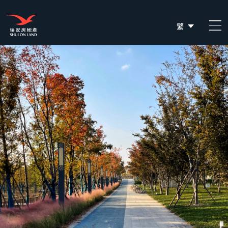
繁
简
EN