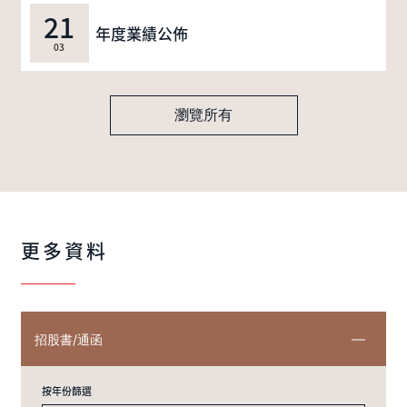
21
年度業績公佈
03
瀏覽所有
更多資料
招股書/通函
按年份篩選