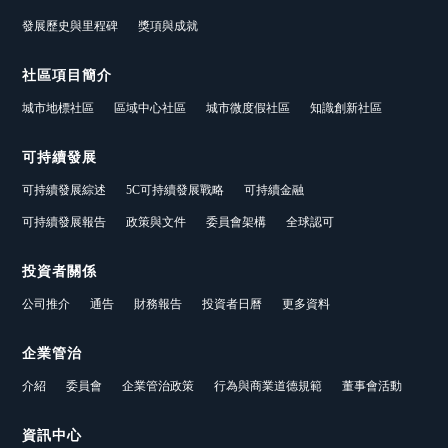
發展歷史與里程碑
獎項與成就
社區項目簡介
城市地標社區
區域中心社區
城市微度假社區
知識創新社區
可持續發展
可持續發展綜述
5C可持續發展戰略
可持續金融
可持續發展報告
政策與文件
委員會架構
全球認可
投資者關係
公司推介
通告
財務報告
投資者日曆
更多資料
企業管治
介紹
委員會
企業管治政策
行為與商業道德規範
董事會活動
資訊中心