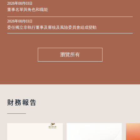
2026年08月03日
同意結果
董事名單與角色和職能
2026年08月03日
委任獨立非執行董事及審核及風險委員會組成變動
瀏覽所有
財務報告