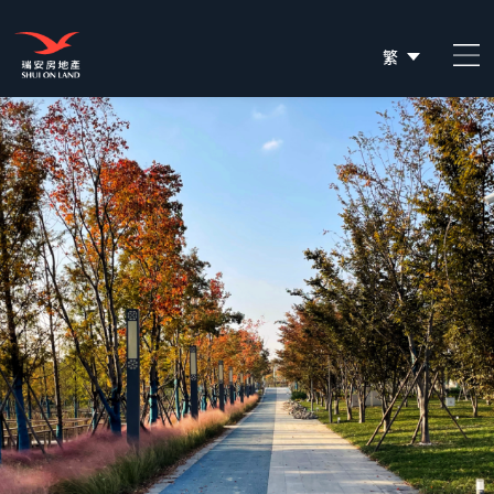
繁
简
EN