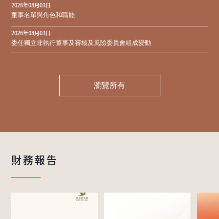
2026年08月03日
同意結果
董事名單與角色和職能
2026年08月03日
委任獨立非執行董事及審核及風險委員會組成變動
瀏覽所有
財務報告