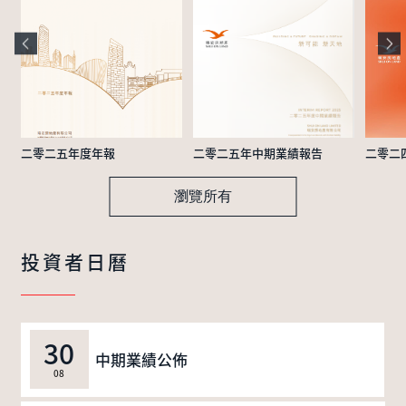
二零二五年度年報
二零二五年中期業績報告
二零二
瀏覽所有
投資者日曆
30
中期業績公佈
08