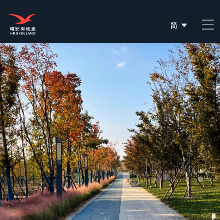
简
EN
繁