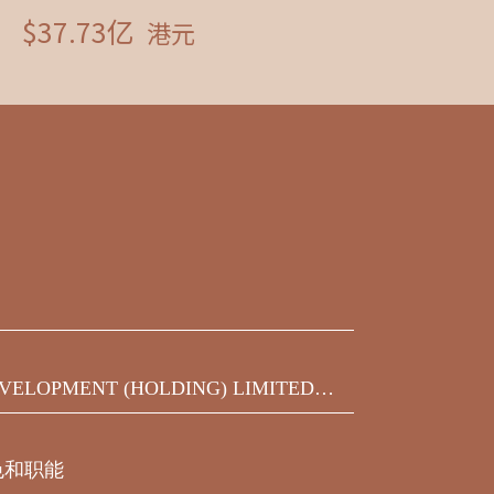
VELOPMENT (HOLDING) LIMITED发
之450,000,000美元9.75%优先票据
届满期限前收到的同意结果
色和职能