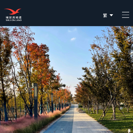
繁
简
EN