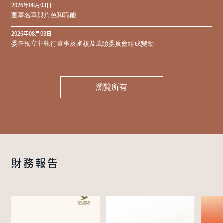
2026年08月03日
同意結果
董事名單與角色和職能
2026年08月03日
委任獨立非執行董事及審核及風險委員會組成變動
瀏覽所有
財務報告