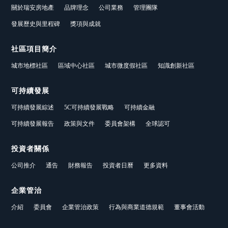
關於瑞安房地產
品牌理念
公司業務
管理團隊
發展歷史與里程碑
獎項與成就
社區項目簡介
城市地標社區
區域中心社區
城市微度假社區
知識創新社區
可持續發展
可持續發展綜述
5C可持續發展戰略
可持續金融
可持續發展報告
政策與文件
委員會架構
全球認可
投資者關係
公司推介
通告
財務報告
投資者日曆
更多資料
企業管治
介紹
委員會
企業管治政策
行為與商業道德規範
董事會活動