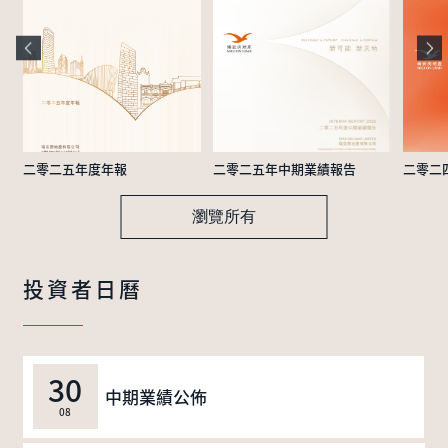
二零二五年度年報
二零二五年中期業績報告
二零二
瀏覽所有
投資者日曆
30
中期業績公佈
08