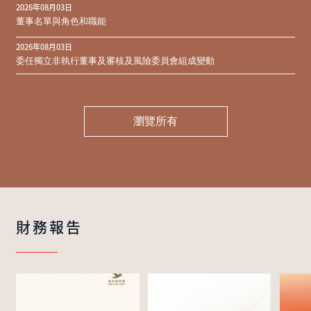
2026年08月03日
同意結果
董事名單與角色和職能
2026年08月03日
委任獨立非執行董事及審核及風險委員會組成變動
瀏覽所有
財務報告