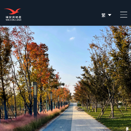
繁
简
EN