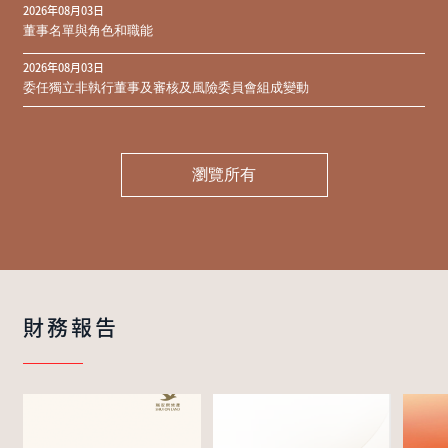
2026年08月03日
同意結果
董事名單與角色和職能
2026年08月03日
委任獨立非執行董事及審核及風險委員會組成變動
瀏覽所有
財務報告