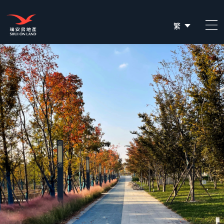
繁
简
EN