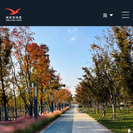
简
EN
繁