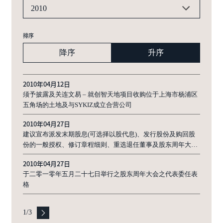
2010
排序
降序
升序
2010年04月12日
须予披露及关连文易 – 就创智天地项目收购位于上海市杨浦区
五角场的土地及与SYKIZ成立合营公司
2010年04月27日
建议宣布派发末期股息(可选择以股代息)、发行股份及购回股
份的一般授权、修订章程细则、重选退任董事及股东周年大会
通告
2010年04月27日
于二零一零年五月二十七日举行之股东周年大会之代表委任表
格
1
/
3