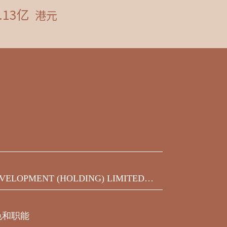
VELOPMENT (HOLDING) LIMITED发
之450,000,000美元9.75%优先票据
届满期限前收到的同意结果
色和职能