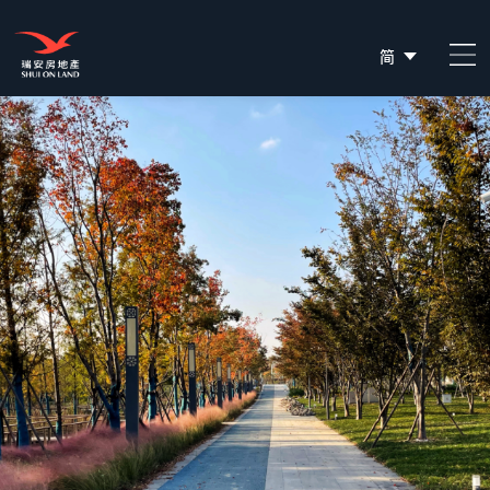
简
EN
繁