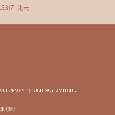
VELOPMENT (HOLDING) LIMITED发
之450,000,000美元9.75%优先票据
届满期限前收到的同意结果
色和职能