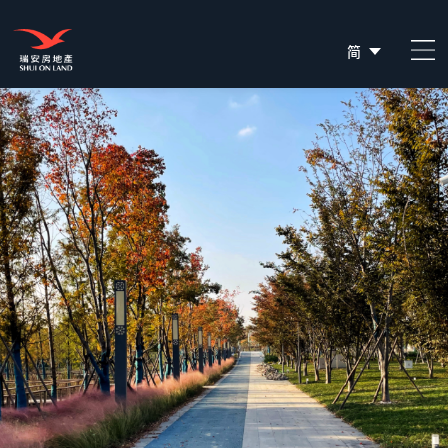
简
EN
繁