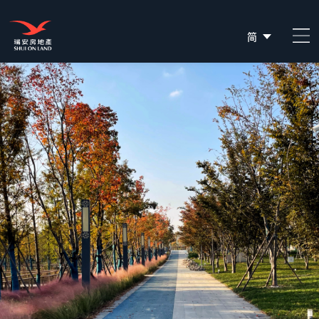
简
EN
繁