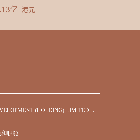
VELOPMENT (HOLDING) LIMITED发
之450,000,000美元9.75%优先票据
届满期限前收到的同意结果
色和职能