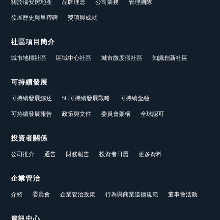
關於瑞安房地產
品牌理念
公司業務
管理團隊
發展歷史與里程碑
獎項與成就
社區項目簡介
城市地標社區
區域中心社區
城市微度假社區
知識創新社區
可持續發展
可持續發展綜述
5C可持續發展戰略
可持續金融
可持續發展報告
政策與文件
委員會架構
全球認可
投資者關係
公司推介
通告
財務報告
投資者日曆
更多資料
企業管治
介紹
委員會
企業管治政策
行為與商業道德規範
董事會活動
資訊中心