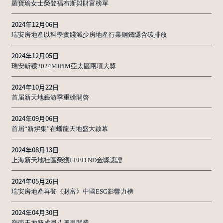
羅寶瑜女士榮登福布斯與財富榜單
2024年12月06日
瑞安房地產以科學實踐減少房地產行業鋼鐵隱含碳排放
2024年12月05日
瑞安斬獲2024MIPIM亞太區兩項大獎
2024年10月22日
首届新天地藝游季重磅開啓
2024年09月06日
首屆“新焺集”在蟠龍天地盛大啟幕
2024年08月13日
上海新天地社區榮獲LEED ND金獎認證
2024年05月26日
瑞安房地產再登《財富》中國ESG影響力榜
2024年04月30日
嶺南天地新成員八圖里開業