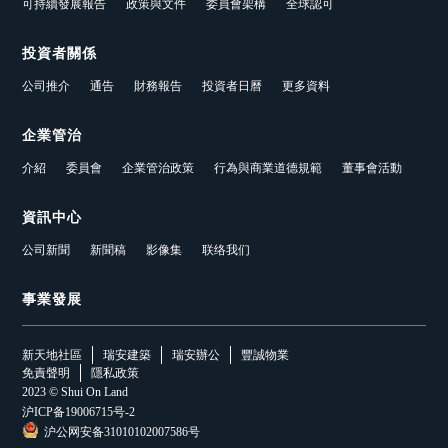
可持續發展報告
政策與文件
委員會架構
全球認可
投資者關係
公司推介
通告
財務報告
投資者日曆
更多資料
企業管治
介紹
委員會
企業管治政策
行為與商業道德規範
董事會活動
資訊中心
公司新聞
新聞稿
影像集
联络我们
事業發展
新天地社區
瑞安建築
瑞安辦公
豐誠物業
免責聲明
隱私政策
2023 © Shui On Land
沪ICP备19006715号-2
沪公网安备31010102007586号