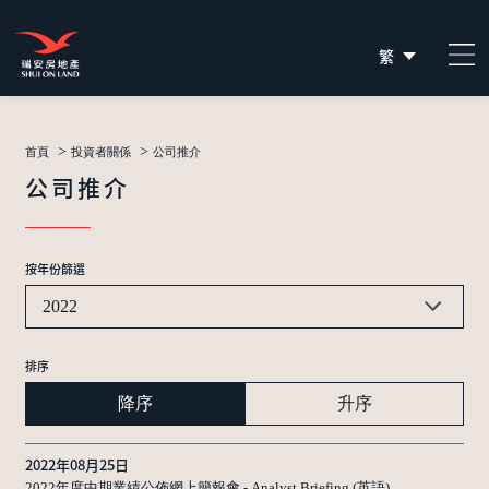
繁
简
EN
>
>
首頁
投資者關係
公司推介
公司推介
按年份篩選
2022
排序
降序
升序
2022年08月25日
2022年度中期業績公佈網上簡報會 - Analyst Briefing (英語)