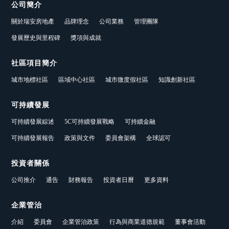
公司簡介
關於瑞安房地產
品牌理念
公司業務
管理團隊
發展歷史與里程碑
獎項與成就
社區項目簡介
城市地標社區
區域中心社區
城市微度假社區
知識創新社區
可持續發展
可持續發展綜述
5C可持續發展戰略
可持續金融
可持續發展報告
政策與文件
委員會架構
全球認可
投資者關係
公司推介
通告
財務報告
投資者日曆
更多資料
企業管治
介紹
委員會
企業管治政策
行為與商業道德規範
董事會活動