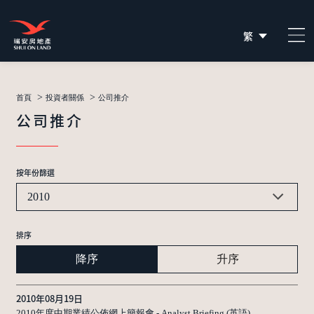
繁
简
EN
>
>
首頁
投資者關係
公司推介
公司推介
按年份篩選
2010
排序
降序
升序
2010年08月19日
2010年度中期業績公佈網上簡報會 - Analyst Briefing (英語)