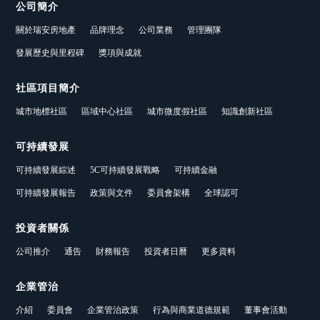
公司簡介
關於瑞安房地產
品牌理念
公司業務
管理團隊
發展歷史與里程碑
獎項與成就
社區項目簡介
城市地標社區
區域中心社區
城市微度假社區
知識創新社區
可持續發展
可持續發展綜述
5C可持續發展戰略
可持續金融
可持續發展報告
政策與文件
委員會架構
全球認可
投資者關係
公司推介
通告
財務報告
投資者日曆
更多資料
企業管治
介紹
委員會
企業管治政策
行為與商業道德規範
董事會活動