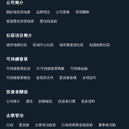
公司簡介
關於瑞安房地產
品牌理念
公司業務
管理團隊
發展歷史與里程碑
獎項與成就
社區項目簡介
城市地標社區
區域中心社區
城市微度假社區
知識創新社區
可持續發展
可持續發展綜述
5C可持續發展戰略
可持續金融
可持續發展報告
政策與文件
委員會架構
全球認可
投資者關係
公司推介
通告
財務報告
投資者日曆
更多資料
企業管治
介紹
委員會
企業管治政策
行為與商業道德規範
董事會活動