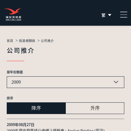
繁
简
EN
>
>
首頁
投資者關係
公司推介
公司推介
按年份篩選
2009
排序
降序
升序
2009年08月27日
2009年度中期業績公佈網上簡報會 - Analyst Briefing (英語)