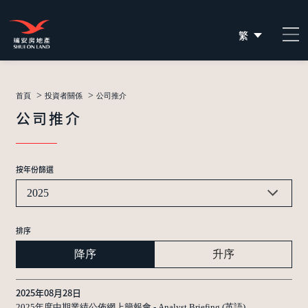
繁
简
EN
>
>
首頁
投資者關係
公司推介
公司推介
按年份篩選
2025
排序
降序
升序
2025年08月28日
2025年度中期業績公佈網上簡報會 - Analyst Briefing (英語)