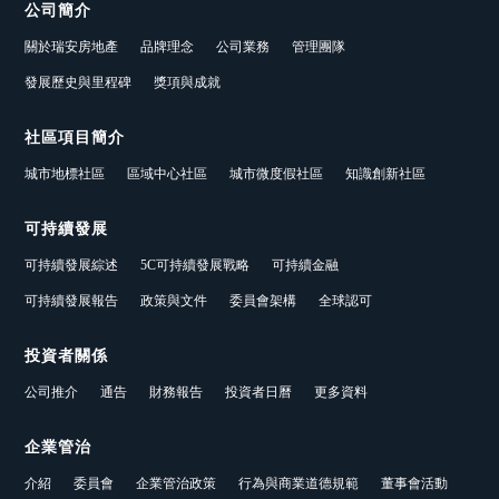
公司簡介
關於瑞安房地產
品牌理念
公司業務
管理團隊
發展歷史與里程碑
獎項與成就
社區項目簡介
城市地標社區
區域中心社區
城市微度假社區
知識創新社區
可持續發展
可持續發展綜述
5C可持續發展戰略
可持續金融
可持續發展報告
政策與文件
委員會架構
全球認可
投資者關係
公司推介
通告
財務報告
投資者日曆
更多資料
企業管治
介紹
委員會
企業管治政策
行為與商業道德規範
董事會活動