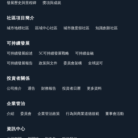
發展歷史與里程碑
獎項與成就
社區項目簡介
城市地標社區
區域中心社區
城市微度假社區
知識創新社區
可持續發展
可持續發展綜述
5C可持續發展戰略
可持續金融
可持續發展報告
政策與文件
委員會架構
全球認可
投資者關係
公司推介
通告
財務報告
投資者日曆
更多資料
企業管治
介紹
委員會
企業管治政策
行為與商業道德規範
董事會活動
資訊中心