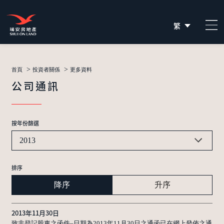
繁
简
EN
>
>
首頁
投資者關係
更多資料
公司通訊
按年份篩選
2013
排序
降序
升序
2013年11月30日
致非登記股東之函件–日期為2013年11月30日之通函已在網上發佈之通