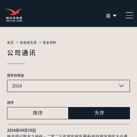
简
EN
繁
>
>
首页
投资者关系
更多资料
公司通讯
按年份筛选
2024
排序
降序
升序
2024年04月19日
致非登记股东之函件 – 二零二三年度年报及通函(包括股东周年大会通