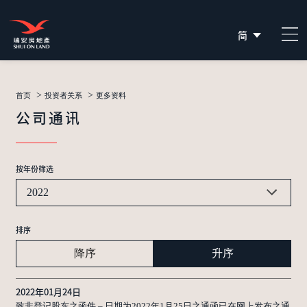
简
EN
繁
>
>
首页
投资者关系
更多资料
公司通讯
按年份筛选
2022
排序
降序
升序
2022年01月24日
致非登记股东之函件 – 日期为2022年1月25日之通函已在网上发布之通