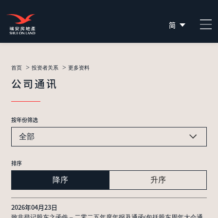
简
EN
繁
>
>
首页
投资者关系
更多资料
公司通讯
按年份筛选
全部
排序
降序
升序
2026年04月23日
致非登记股东之函件 – 二零二五年度年报及通函(包括股东周年大会通