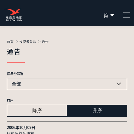
简
EN
繁
>
>
首页
投资者关系
通告
通告
按年份筛选
全部
排序
降序
升序
2006年10月09日
行使超额配股权