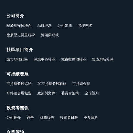
公司簡介
關於瑞安房地產
品牌理念
公司業務
管理團隊
發展歷史與里程碑
獎項與成就
社區項目簡介
城市地標社區
區域中心社區
城市微度假社區
知識創新社區
可持續發展
可持續發展綜述
5C可持續發展戰略
可持續金融
可持續發展報告
政策與文件
委員會架構
全球認可
投資者關係
公司推介
通告
財務報告
投資者日曆
更多資料
企業管治