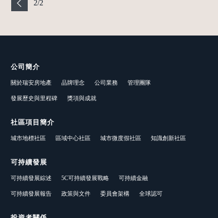
2
/
2
公司簡介
關於瑞安房地產
品牌理念
公司業務
管理團隊
發展歷史與里程碑
獎項與成就
社區項目簡介
城市地標社區
區域中心社區
城市微度假社區
知識創新社區
可持續發展
可持續發展綜述
5C可持續發展戰略
可持續金融
可持續發展報告
政策與文件
委員會架構
全球認可
投資者關係