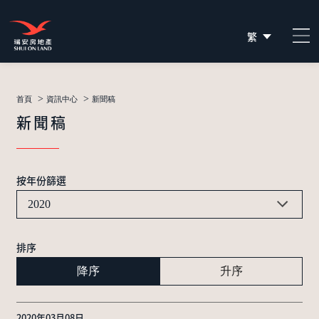
繁
简
EN
>
>
首頁
資訊中心
新聞稿
新聞稿
按年份篩選
2020
排序
降序
升序
2020年03月08日