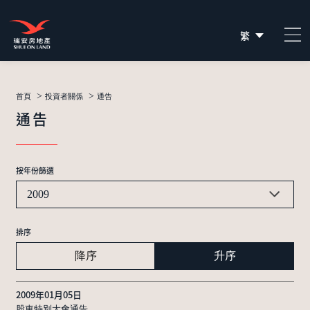
繁
简
EN
>
>
首頁
投資者關係
通告
通告
按年份篩選
2009
排序
降序
升序
2009年01月05日
股東特別大會通告