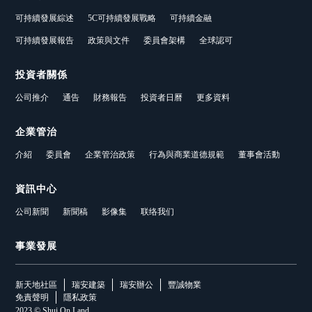
可持續發展綜述
5C可持續發展戰略
可持續金融
可持續發展報告
政策與文件
委員會架構
全球認可
投資者關係
公司推介
通告
財務報告
投資者日曆
更多資料
企業管治
介紹
委員會
企業管治政策
行為與商業道德規範
董事會活動
資訊中心
公司新聞
新聞稿
影像集
联络我们
事業發展
新天地社區
瑞安建築
瑞安辦公
豐誠物業
免責聲明
隱私政策
2023 © Shui On Land